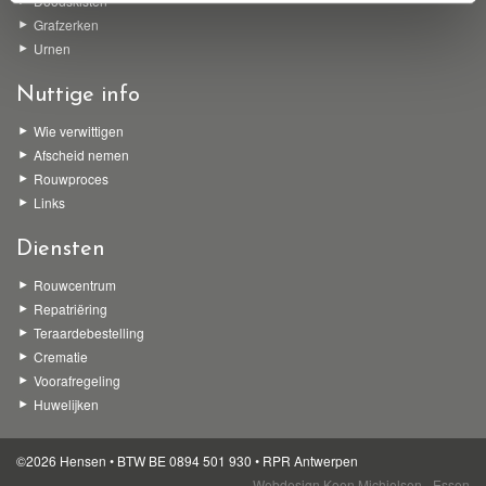
Doodskisten
Grafzerken
Urnen
Nuttige info
Wie verwittigen
Afscheid nemen
Rouwproces
Links
Diensten
Rouwcentrum
Repatriëring
Teraardebestelling
Crematie
Voorafregeling
Huwelijken
©2026 Hensen • BTW BE 0894 501 930 • RPR Antwerpen
Webdesign Koen Michielsen - Essen