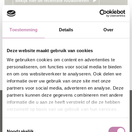
Bekijk hier de recentste rouwbrieven
Begrafenissen Hensen uit Essen heeft reeds 80 jaar die ervaring.
Toestemming
Details
Over
U kan bij ons terecht voor het laten verzorgen van begrafenissen,
crematies en ceremonies. Peter, Marc en hun
medewerkers luisteren naar uw wensen en zorgen ervoor dat uw
Deze website maakt gebruik van cookies
dierbare een mooi afscheid krijgt. Begrafenissen Hensen
We gebruiken cookies om content en advertenties te
begeleidt u van A tot Z en onze persoonlijke aanpak en
personaliseren, om functies voor social media te bieden
kwalitatieve service is reeds tot ver in Vlaanderen en Nederland
en om ons websiteverkeer te analyseren. Ook delen we
bekend.
informatie over uw gebruik van onze site met onze
partners voor social media, adverteren en analyse. Deze
partners kunnen deze gegevens combineren met andere
Contactgegevens
informatie die u aan ze heeft verstrekt of die ze hebben
Hensen
Begrafenissen & Grafzerken
verzameld op basis van uw gebruik van hun services.
Stationsstraat 98
B-2910 Essen
Toestemmingsselectie
Noodzakelijk