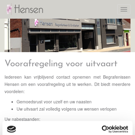
Toggl
navig
Voorafregeling voor uitvaart
Iedereen kan vrijblijvend contact opnemen met Begrafenissen
Hensen om een voorafregeling uit te werken. Dit biedt meerdere
voordelen:
Gemoedsrust voor uzelf en uw naasten
Uw uitvaart zal volledig volgens uw wensen verlopen
Uw nabestaanden:
moeten zich geen zorgen maken over veel praktische