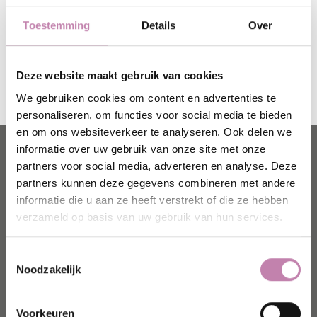
regelingen
weten duidelijk wat u wenste
Toestemming
Details
Over
moeten niet de financiële last dragen
kunnen in alle rust afscheid nemen
kunnen psychologische begeleiding genieten indien
Deze website maakt gebruik van cookies
gewenst
We gebruiken cookies om content en advertenties te
personaliseren, om functies voor social media te bieden
en om ons websiteverkeer te analyseren. Ook delen we
Contactgegevens
informatie over uw gebruik van onze site met onze
partners voor social media, adverteren en analyse. Deze
Hensen
Begrafenissen & Grafzerken
partners kunnen deze gegevens combineren met andere
Stationsstraat 98
informatie die u aan ze heeft verstrekt of die ze hebben
B-2910 Essen
verzameld op basis van uw gebruik van hun services.
tel 03 667 20 95
fax 03 667 70 29
Toestemmingsselectie
info@begrafenissenhensen.be
Noodzakelijk
maandag - vrijdag > 9:00u - 18:00u
zaterdag > 9:00u - 17:00u
Voorkeuren