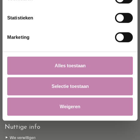
zondag gesloten
Statistieken
Home
Rouwbrieven
Marketing
Contact
Toegang familie
Cookie & Privacy statement
Alles toestaan
Producten
Rouwdrukwerk
Selectie toestaan
Bloemstukken
Grafartikelen
Doodskisten
Weigeren
Grafzerken
Urnen
Nuttige info
Wie verwittigen